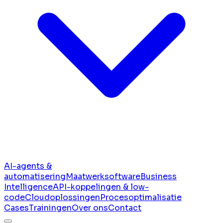
AI-agents &
automatisering
Maatwerksoftware
Business
Intelligence
API-koppelingen & low-
code
Cloudoplossingen
Procesoptimalisatie
Cases
Trainingen
Over ons
Contact