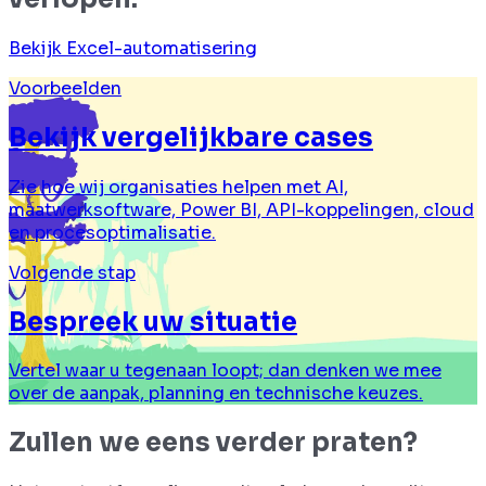
Bekijk Excel-automatisering
Voorbeelden
Bekijk vergelijkbare cases
Zie hoe wij organisaties helpen met AI,
maatwerksoftware, Power BI, API-koppelingen, cloud
en procesoptimalisatie.
Volgende stap
Bespreek uw situatie
Vertel waar u tegenaan loopt; dan denken we mee
over de aanpak, planning en technische keuzes.
Zullen we eens verder praten?