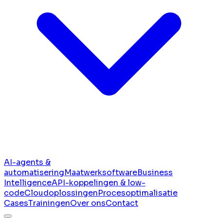
AI-agents &
automatisering
Maatwerksoftware
Business
Intelligence
API-koppelingen & low-
code
Cloudoplossingen
Procesoptimalisatie
Cases
Trainingen
Over ons
Contact