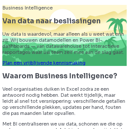
Business Intelligence
Van data naar beslissingen
Uw data is waardevol, maar alleen als u weet wat erin
zit. Wij bouwen datamodellen en Power BI-
dashboards — van datawarehouse tot interactieve
rapportages waar uw team zelf mee aan de slag gaat.
Plan een vrijblijvende kennismaking
Waarom Business Intelligence?
Veel organisaties duiken in Excel zodra ze een
antwoord nodig hebben. Dat werkt tijdelijk, maar
leidt al snel tot versnippering: verschillende getallen
op verschillende plekken, updates per hand, fouten
die pas maanden later opvallen.
Met BI centraliseren we uw data, schonen we die op