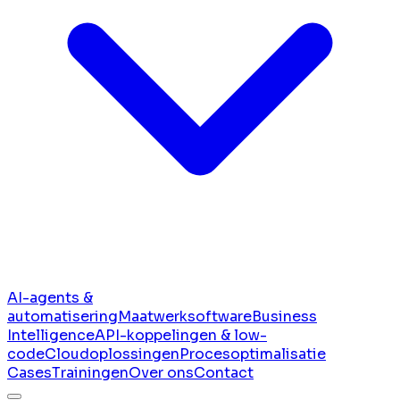
AI-agents &
automatisering
Maatwerksoftware
Business
Intelligence
API-koppelingen & low-
code
Cloudoplossingen
Procesoptimalisatie
Cases
Trainingen
Over ons
Contact