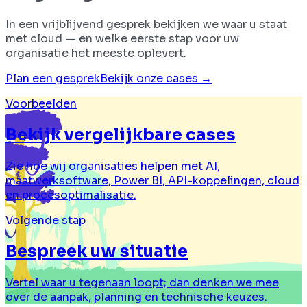
In een vrijblijvend gesprek bekijken we waar u staat
met cloud — en welke eerste stap voor uw
organisatie het meeste oplevert.
Plan een gesprek
Bekijk onze cases →
Voorbeelden
Bekijk vergelijkbare cases
Zie hoe wij organisaties helpen met AI,
maatwerksoftware, Power BI, API-koppelingen, cloud
en procesoptimalisatie.
Volgende stap
Bespreek uw situatie
Vertel waar u tegenaan loopt; dan denken we mee
over de aanpak, planning en technische keuzes.