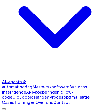
AI-agents &
automatisering
Maatwerksoftware
Business
Intelligence
API-koppelingen & low-
code
Cloudoplossingen
Procesoptimalisatie
Cases
Trainingen
Over ons
Contact